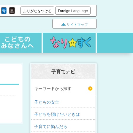
青
黒
ふりがなをつける
Foreign Language
サイトマップ
子育てナビ
キーワードから探す
子どもの安全
子どもを預けたいときは
子育てに悩んだら