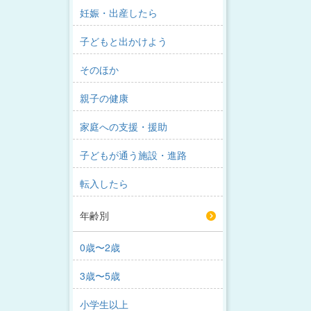
妊娠・出産したら
子どもと出かけよう
そのほか
親子の健康
家庭への支援・援助
子どもが通う施設・進路
転入したら
年齢別
0歳〜2歳
3歳〜5歳
小学生以上