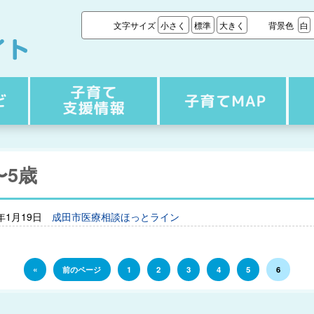
文字サイズ
小さく
標準
大きく
背景色
白
〜5歳
6年1月19日
成田市医療相談ほっとライン
«
前のページ
1
2
3
4
5
6