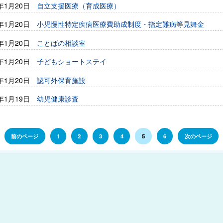
6年1月20日
自立支援医療（育成医療）
6年1月20日
小児慢性特定疾病医療費助成制度・指定難病等見舞金
6年1月20日
ことばの相談室
6年1月20日
子どもショートステイ
6年1月20日
認可外保育施設
6年1月19日
幼児健康診査
前のページ
1
2
3
4
5
6
次のページ