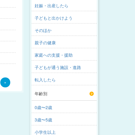
妊娠・出産したら
子どもと出かけよう
そのほか
親子の健康
家庭への支援・援助
子どもが通う施設・進路
転入したら
»
年齢別
0歳〜2歳
3歳〜5歳
小学生以上