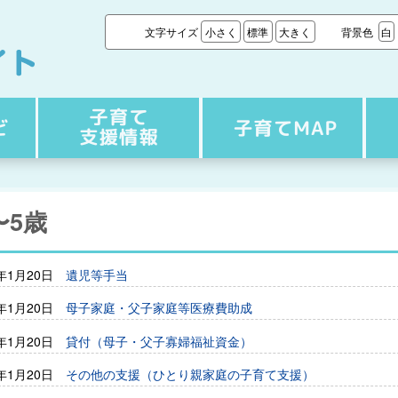
文字サイズ
小さく
標準
大きく
背景色
白
〜5歳
6年1月20日
遺児等手当
6年1月20日
母子家庭・父子家庭等医療費助成
6年1月20日
貸付（母子・父子寡婦福祉資金）
6年1月20日
その他の支援（ひとり親家庭の子育て支援）