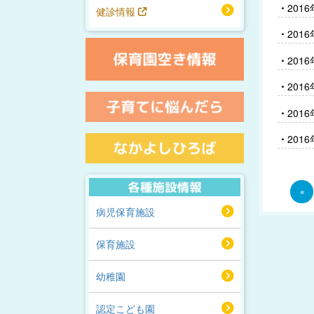
201
健診情報
201
201
201
201
201
«
病児保育施設
保育施設
幼稚園
認定こども園