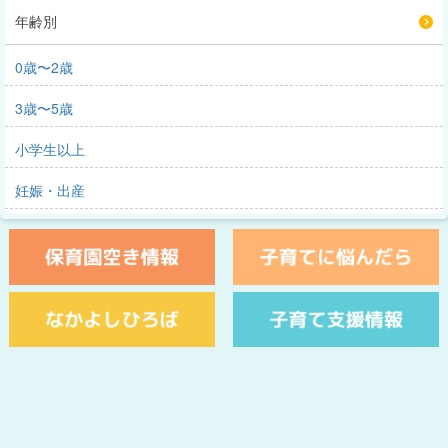
年齢別
0歳〜2歳
3歳〜5歳
小学生以上
妊娠・出産