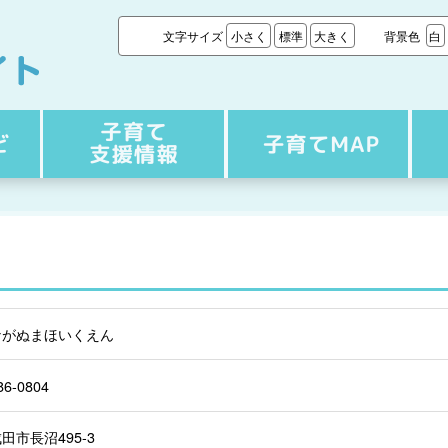
文字サイズ
小さく
標準
大きく
背景色
白
ながぬまほいくえん
86-0804
田市長沼495-3