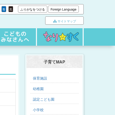
青
黒
ふりがなをつける
Foreign Language
サイトマップ
子育てMAP
保育施設
幼稚園
認定こども園
小学校